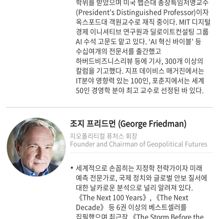
학위를 받았으며 미국 뱁슨대 총장특임저명교수
(President’s Distinguished Professor)이자
옥스포드대 객원교수로 재직 중이다. MIT 디지털
경제 이니셔티브 연구원과 딜로이트컨설팅 그룹
AI 수석 고문도 맡고 있다. ‘AI 혁신 바이블' 등
수십여개의 전문서를 출간했고
하버드비즈니스리뷰 등에 기사, 300개 이상의
칼럼을 기고했다. 지프 데이비스 매거진에서는
IT분야 영향력 있는 100인, 포춘지에서는 세계
50인 경영학 분야 최고 교수로 선정된 바 있다.
조지 프리드먼 (George Friedman)
지오폴리티컬 퓨처스 회장
Founder and Chairman of Geopolitical Futures
세계적으로 손꼽히는 지정학 전략가이자 미래
예측 전문가로, 국제 정치와 글로벌 안보 질서에
대한 날카로운 분석으로 널리 알려져 있다.
《The Next 100 Years》, 《The Next
Decade》 등 6권 이상의 베스트셀러를
집필했으며 최근작 《The Storm Before the