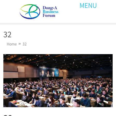
MENU
32
Home
32