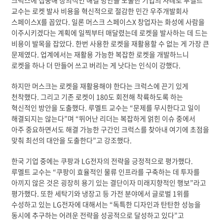
크럭스에 집중해 창의적인 해결 방안을 도출한 기업의 사례로 루멜트
교수는 로켓 발사 비용을 혁신적으로 절감한 민간 우주개발회사
스페이스X를 꼽았다. 일론 머스크 스페이스X 창업자는 화성에 사람을
이주시키겠다는 계획에 일찍부터 매달렸는데 로켓을 발사하는 데 드는
비용이 발목을 잡았다. 한번 사용한 로켓을 재활용할 수 없는 게 가장 큰
문제였다. 업계에서는 재활용 가능한 복잡한 로켓을 개발하느니
로켓을 하나 더 만들어 쓰고 버리는 게 낫다는 인식이 강했다.
하지만 머스크는 로켓을 재활용해야 한다는 크럭스에 끈기 있게
천착했다. 그리고 기존 로켓이 180도 회전해 착륙하도록 하는
혁신적인 방안을 도출했다. 루멜트 교수는 “문제를 무시한다고 일이
해결되지는 않는다”며 “뛰어난 리더는 복잡하게 얽힌 이슈 중에서
아주 중요하면서도 해결 가능한 구간인 크럭스를 찾아내 여기에 초점을
맞춰 최선의 대안을 도출한다”고 강조했다.
한국 기업 중에는 쿠팡과 LG전자의 전략을 긍정적으로 평가했다.
루멜트 교수는 “쿠팡이 효율적인 물류 인프라를 구축하는 데 투자를
아끼지 않은 것은 굉장히 용기 있는 결단이자 미래지향적인 행보”라고
평가했다. 또한 세탁기와 냉장고 등 가전 분야에서 글로벌 1위를
수성하고 있는 LG전자에 대해서는 “독특한 디자인과 탄탄한 성능을
동시에 추구하는 어려운 전략을 성공적으로 달성하고 있다”고